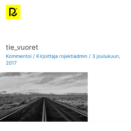
Siirry
Pääv
sisältöön
tie_vuoret
Kommentoi
/ Kirjoittaja
rojektiadmin
/
3 joulukuun,
2017