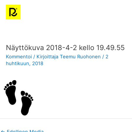
Siirry
Pääv
sisältöön
Post
navigation
Näyttökuva 2018-4-2 kello 19.49.55
Kommentoi
/ Kirjoittaja
Teemu Ruohonen
/
2
huhtikuun, 2018
←
Edellinen Media