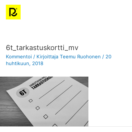
Siirry
Pääv
sisältöön
Post
navigation
6t_tarkastuskortti_mv
Kommentoi
/ Kirjoittaja
Teemu Ruohonen
/
20
huhtikuun, 2018