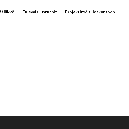
äällikkö
Tulevaisuustunnit
Projektityö tuloskuntoon